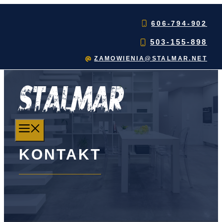
Przejdź
do
606-794-902
treści
503-155-898
ZAMOWIENIA@STALMAR.NET
MENU
KONTAKT