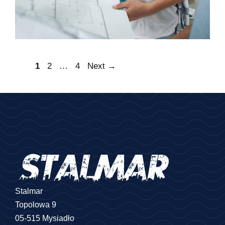
Nawigacja
Page
Page
Page
1
2
…
4
Next
→
wpisu
Stalmar
Topolowa 9
05-515 Mysiadło