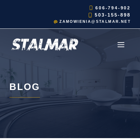
Przejdź
606-794-902
do
503-155-898
treści
ZAMOWIENIA@STALMAR.NET
MEN
BLOG