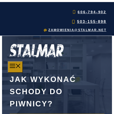
Przejdź
do
606-794-902
treści
503-155-898
ZAMOWIENIA@STALMAR.NET
MENU
JAK WYKONAĆ
SCHODY DO
PIWNICY?