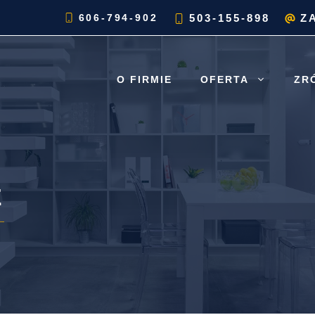
606-794-902
503-155-898
Z
O FIRMIE
OFERTA
ZR
E