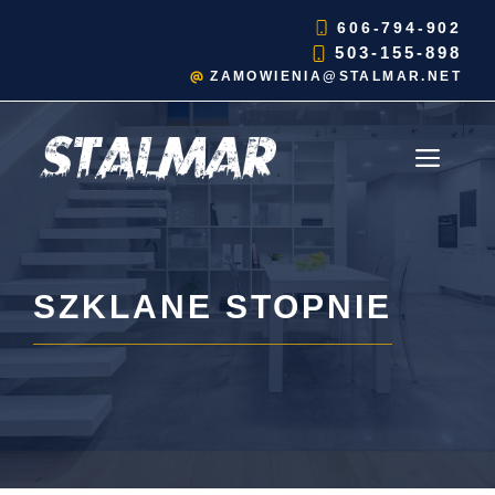
Przejdź
606-794-902
do
503-155-898
treści
ZAMOWIENIA@STALMAR.NET
MEN
SZKLANE STOPNIE