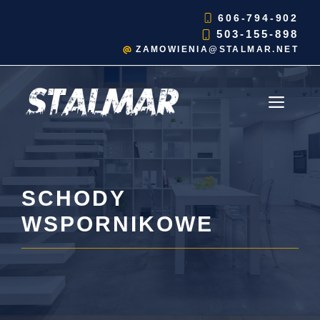
Przejdź
606-794-902
do
503-155-898
treści
ZAMOWIENIA@STALMAR.NET
MEN
SCHODY
WSPORNIKOWE